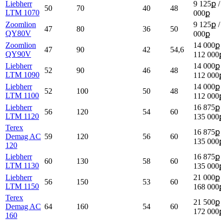
Liebherr
9 125ք /
50
70
40
48
LTM 1070
000ք
Zoomlion
9 125ք /
47
80
36
50
QY80V
000ք
Zoomlion
14 000ք 
47
90
42
54,6
QY90V
112 000
Liebherr
14 000ք 
52
90
46
48
LTM 1090
112 000
Liebherr
14 000ք 
52
100
50
48
LTM 1100
112 000
Liebherr
16 875ք 
56
120
54
60
LTM 1120
135 000
Terex
16 875ք 
Demag AC
59
120
56
60
135 000
120
Liebherr
16 875ք 
60
130
58
60
LTM 1130
135 000
Liebherr
21 000ք 
56
150
53
60
LTM 1150
168 000
Terex
21 500ք 
Demag AC
64
160
54
60
172 000
160