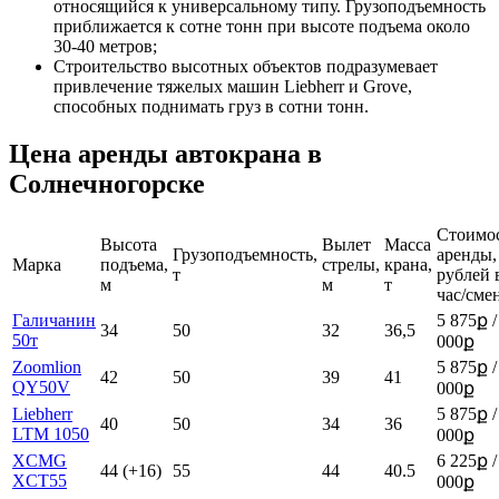
относящийся к универсальному типу. Грузоподъемность
приближается к сотне тонн при высоте подъема около
30-40 метров;
Строительство высотных объектов подразумевает
привлечение тяжелых машин Liebherr и Grove,
способных поднимать груз в сотни тонн.
Цена аренды автокрана в
Солнечногорске
Стоимо
Высота
Вылет
Масса
Грузоподъемность,
аренды,
Марка
подъема,
стрелы,
крана,
т
рублей 
м
м
т
час/сме
Галичанин
5 875ք /
34
50
32
36,5
50т
000ք
Zoomlion
5 875ք /
42
50
39
41
QY50V
000ք
Liebherr
5 875ք /
40
50
34
36
LTM 1050
000ք
XCMG
6 225ք /
44 (+16)
55
44
40.5
XCT55
000ք