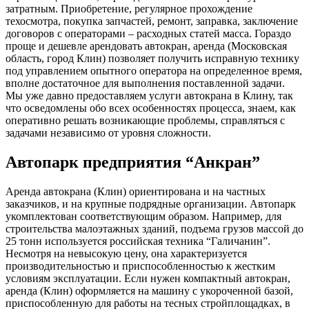
затратным. Приобретение, регулярное прохождение
техосмотра, покупка запчастей, ремонт, заправка, заключение
договоров с операторами – расходных статей масса. Гораздо
проще и дешевле арендовать автокран, аренда (Московская
область, город Клин) позволяет получить исправную технику
под управлением опытного оператора на определенное время,
вполне достаточное для выполнения поставленной задачи.
Мы уже давно предоставляем услуги автокрана в Клину, так
что осведомлены обо всех особенностях процесса, знаем, как
оперативно решать возникающие проблемы, справляться с
задачами независимо от уровня сложности.
Автопарк предприятия “Анкран”
Аренда автокрана (Клин) ориентирована и на частных
заказчиков, и на крупные подрядные организации. Автопарк
укомплектован соответствующим образом. Например, для
строительства малоэтажных зданий, подъема грузов массой до
25 тонн используется российская техника “Галичанин”.
Несмотря на невысокую цену, она характеризуется
производительностью и приспособленностью к жестким
условиям эксплуатации. Если нужен компактный автокран,
аренда (Клин) оформляется на машину с укороченной базой,
приспособленную для работы на тесных стройплощадках, в