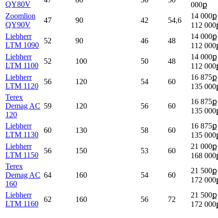
QY80V
000ք
Zoomlion
14 000ք 
47
90
42
54,6
QY90V
112 000
Liebherr
14 000ք 
52
90
46
48
LTM 1090
112 000
Liebherr
14 000ք 
52
100
50
48
LTM 1100
112 000
Liebherr
16 875ք 
56
120
54
60
LTM 1120
135 000
Terex
16 875ք 
Demag AC
59
120
56
60
135 000
120
Liebherr
16 875ք 
60
130
58
60
LTM 1130
135 000
Liebherr
21 000ք 
56
150
53
60
LTM 1150
168 000
Terex
21 500ք 
Demag AC
64
160
54
60
172 000
160
Liebherr
21 500ք 
62
160
56
72
LTM 1160
172 000