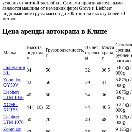
условиях плотной застройки. Самыми производительными
являются машины от немецких фирм Grove и Liebherr,
поднимающие грузы массой до 300 тонн на высоту более 70
метров.
Цена аренды автокрана в Клине
Стоимо
Высота
Вылет
Масса
Грузоподъемность,
аренды,
Марка
подъема,
стрелы,
крана,
т
рублей 
м
м
т
час/сме
Галичанин
5 875ք /
34
50
32
36,5
50т
000ք
Zoomlion
5 875ք /
42
50
39
41
QY50V
000ք
Liebherr
5 875ք /
40
50
34
36
LTM 1050
000ք
XCMG
6 225ք /
44 (+16)
55
44
40.5
XCT55
000ք
Liebherr
9 125ք /
50
70
40
48
LTM 1070
000ք
Zoomlion
9 125ք /
47
80
36
50