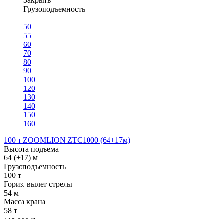
Закрыть
Грузоподъемность
50
55
60
70
80
90
100
120
130
140
150
160
100 т ZOOMLION ZTC1000 (64+17м)
Высота подъема
64 (+17) м
Грузоподъемность
100 т
Гориз. вылет стрелы
54 м
Масса крана
58 т