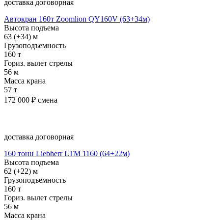
доставка договорная
Автокран 160т Zoomlion QY160V (63+34м)
Высота подъема
63 (+34) м
Грузоподъемность
160 т
Гориз. вылет стрелы
56 м
Масса крана
57 т
172 000
₽ смена
Подробнее
доставка договорная
160 тонн Liebherr LTM 1160 (64+22м)
Высота подъема
62 (+22) м
Грузоподъемность
160 т
Гориз. вылет стрелы
56 м
Масса крана