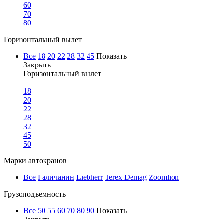
60
70
80
Горизонтальный вылет
Все
18
20
22
28
32
45
Показать
Закрыть
Горизонтальный вылет
18
20
22
28
32
45
50
Марки автокранов
Все
Галичанин
Liebherr
Terex Demag
Zoomlion
Грузоподъемность
Все
50
55
60
70
80
90
Показать