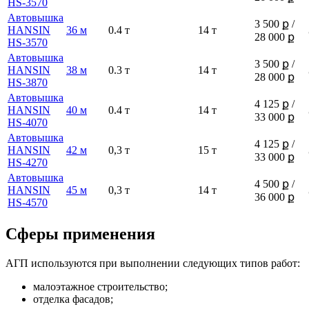
HS-3570
Автовышка
3 500 ք /
HANSIN
36 м
0.4 т
14 т
28 000 ք
HS-3570
Автовышка
3 500 ք /
HANSIN
38 м
0.3 т
14 т
28 000 ք
HS-3870
Автовышка
4 125 ք /
HANSIN
40 м
0.4 т
14 т
33 000 ք
HS-4070
Автовышка
4 125 ք /
HANSIN
42 м
0,3 т
15 т
33 000 ք
HS-4270
Автовышка
4 500 ք /
HANSIN
45 м
0,3 т
14 т
36 000 ք
HS-4570
Сферы применения
АГП используются при выполнении следующих типов работ:
малоэтажное строительство;
отделка фасадов;