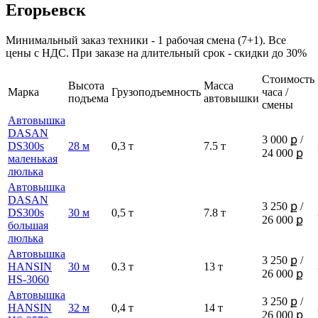
Егорьевск
Минимальный заказ техники - 1 рабочая смена (7+1). Все
цены с НДС. При заказе на длительный срок - скидки до 30%
Стоимость
Высота
Масса
Марка
Грузоподъемность
часа /
подъема
автовышки
смены
Автовышка
DASAN
3 000 ք /
DS300s
28 м
0,3 т
7.5 т
24 000 ք
маленькая
люлька
Автовышка
DASAN
3 250 ք /
DS300s
30 м
0,5 т
7.8 т
26 000 ք
большая
люлька
Автовышка
3 250 ք /
HANSIN
30 м
0.3 т
13 т
26 000 ք
HS-3060
Автовышка
3 250 ք /
HANSIN
32 м
0,4 т
14 т
26 000 ք